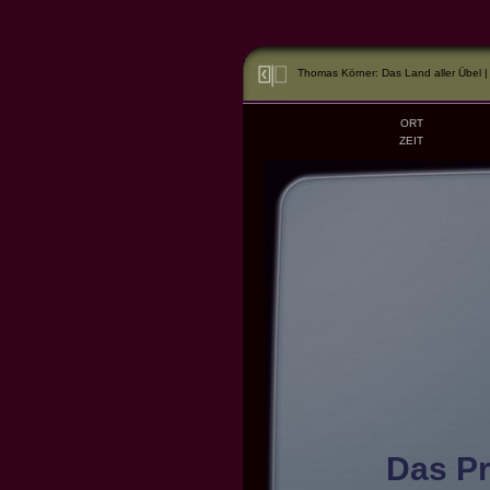
Thomas Körner: Das Land aller Übel |
ORT
ZEIT
Das Pr