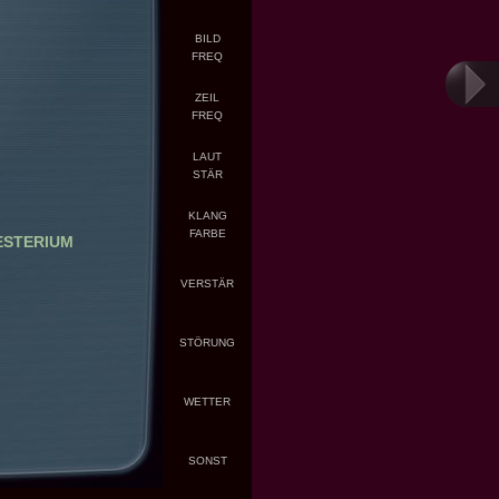
BILD
FREQ
ZEIL
FREQ
LAUT
STÄR
KLANG
FARBE
STERIUM
VERSTÄR
STÖRUNG
WETTER
SONST