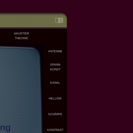
HAUSTIER
THEORIE
ANTENNE
SPANN
KONST
KANAL
HELLIGK
SCHÄRFE
ung
KONTRAST