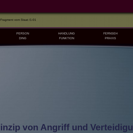
 Fragment vom Staat /1-01
PERSON
HANDLUNG
FERNSEH
DING
FUNKTION
PRAXIS
inzip von Angriff und Verteidig