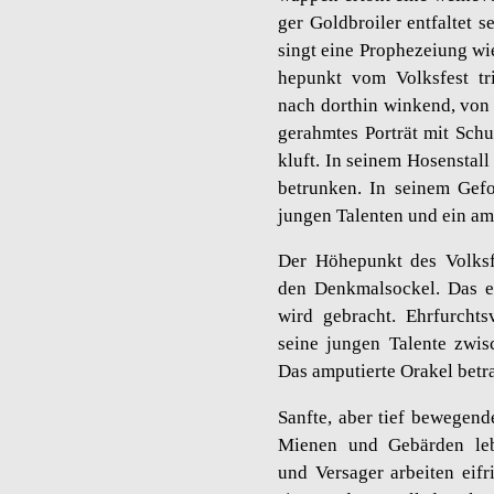
ger Gold­broi­ler ent­fal­tet
singt eine Pro­phe­zei­ung w
he­punkt vom Volks­fest tr
nach dort­hin win­kend, von
ge­rahm­tes Por­trät mit Sch
kluft. In sei­nem Ho­sen­stal
be­trun­ken. In sei­nem Ge­f
jun­gen Ta­len­ten und ein am­p
Der Hö­he­punkt des Volks­f
den Denk­mal­so­ckel. Das 
wird ge­bracht. Ehr­furcht
seine jun­gen Ta­len­te zwi­s
Das am­pu­tier­te Ora­kel be­tr
Sanf­te, aber tief be­we­gen
Mie­nen und Ge­bär­den leb­h
und Ver­sa­ger ar­bei­ten ei