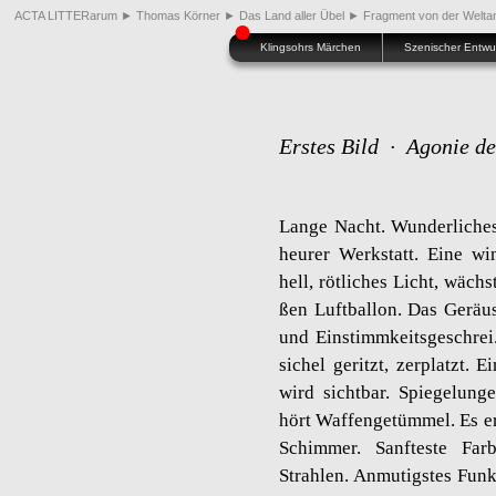
ACTA LITTERarum
►
Thomas Körner
►
Das Land aller Übel
►
Fragment von der Welt
●
Klingsohrs Märchen
Szenischer Entwu
Ers­tes Bild ∙ Ago­nie de
Lange Nacht. Wun­der­li­ches
heu­rer Werk­statt. Eine wi
hell, röt­li­ches Licht, wäc
ßen Luft­bal­lon. Das Ge­rä
und Ein­stimm­keits­ge­schre
si­chel ge­ritzt, zer­platzt. E
wird sicht­bar. Spie­ge­lun­
hört Waf­fen­ge­tüm­mel. Es er
Schim­mer. Sanf­tes­te Far
Strah­len. An­mu­tigs­tes Fu