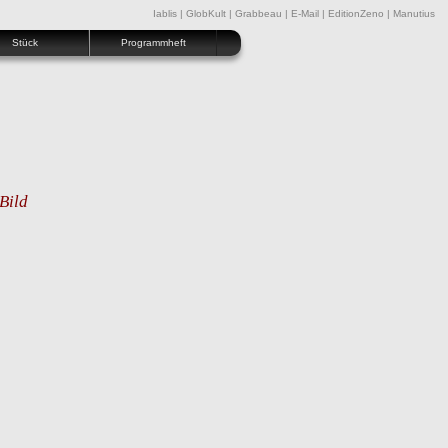
Iablis
|
GlobKult
|
Grabbeau
|
E-Mail
|
EditionZeno
|
Manutius
Stück
Programmheft
Bild