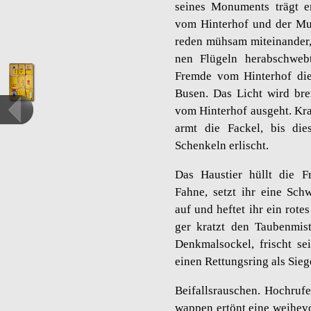
sei­nes Mo­nu­ments trägt 
vom Hin­ter­hof und der Mus
reden müh­sam mit­ein­an­der,
nen Flü­geln her­ab­schwebt
Frem­de vom Hin­ter­hof die
Busen. Das Licht wird bren
vom Hin­ter­hof aus­geht. Kra
armt die Fa­ckel, bis dies
Schen­keln er­lischt.
Das Haus­tier hüllt die F
Fahne, setzt ihr eine Schwe
auf und hef­tet ihr ein rote
ger kratzt den Tau­ben­mi
Denk­mal­so­ckel, frischt 
einen Ret­tungs­ring als Sie­
Bei­falls­rau­schen. Hoch­ru­
wap­pen er­tönt eine wei­he­