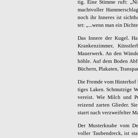
tig. Eine Stim­me ruft: „Ni
macht­vol­ler Ham­mer­schla
noch ihr In­ne­res ist sicht­
tet: „...​wenn man ein Dich­te
Das In­ne­re der Kugel. Hal
Kran­ken­zim­mer, Künst­ler
Mau­er­werk. An den Wän­den
höh­le. Auf dem Boden Ab­fa
Bü­chern, Pla­ka­ten, Trans­pa
Die Frem­de vom Hin­ter­hof l
ti­ges Laken. Schmut­zi­ge Wä
ver­eist. Wie Milch und Pur
rei­zend zar­ten Glie­der. Si
starrt nach ver­zwei­fel­ter Mas
Der Mus­ter­kna­be vom Den
vol­ler Tau­ben­dreck, ist s