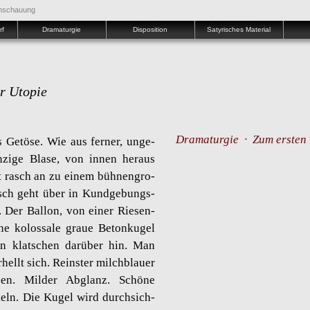
anschauung
rf
Dramaturgie
Disposition
Satyrisches Material
r Uto­pie
Dramaturgie ∙ Zum ersten 
 Ge­tö­se. Wie aus fer­ner, un­ge­
n­zi­ge Blase, von innen her­aus
hst rasch an zu einem büh­nen­gro­
usch geht über in Kund­ge­bungs-
i. Der Bal­lon, von einer Rie­sen­
ine ko­los­sa­le graue Be­ton­ku­gel
gen klat­schen dar­über hin. Man
­hellt sich. Reins­ter milch­blau­er
­ben. Mil­der Ab­glanz. Schö­ne
n­keln. Die Kugel wird durch­sich­