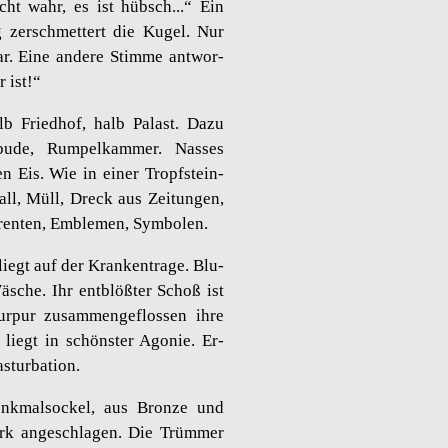
cht wahr, es ist hübsch...“ Ein
g zer­schmet­tert die Kugel. Nur
bar. Eine an­de­re Stim­me ant­wor­
r ist!“
b Fried­hof, halb Pa­last. Dazu
­bu­de, Rum­pel­kam­mer. Nas­ses
 Eis. Wie in einer Tropf­stein­
ll, Müll, Dreck aus Zei­tun­gen,
­ren­ten, Em­ble­men, Sym­bo­len.
iegt auf der Kran­ken­tra­ge. Blu­
­sche. Ihr ent­blö­ß­ter Schoß ist
­pur zu­sam­men­ge­flos­sen ihre
e liegt in schöns­ter Ago­nie. Er­
­tur­ba­ti­on.
k­mal­so­ckel, aus Bron­ze und
tark an­ge­schla­gen. Die Trüm­mer