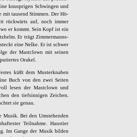
 seine knusp­ri­gen Schwin­gen und
ie mit tau­send Stim­men. Der Hö­
itt rück­wärts auf, noch immer
 wo er kommt. Sein Kopf ist ein
utz­helm. Er trägt Zim­mer­manns­
l steckt eine Nelke. Er ist schwer
ol­ge der Mast­clown mit sei­nen
u­tier­tes Ora­kel.
es­tes küßt dem Mus­ter­kna­ben
eine Buch von den zwei Sei­ten
s­voll lesen der Mast­clown und
chen den tief­sin­ni­gen Zei­chen.
ach­tet sie genau.
­de Musik. Bei den Um­ste­hen­den
af­tes­ter Teil­nah­me. Haus­tier
f­rig. Im Gange der Musik bil­den