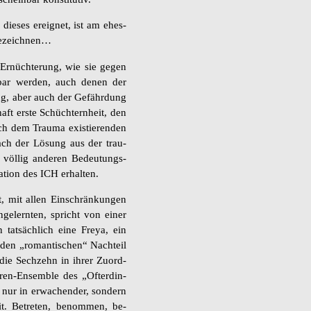
ie­ses er­eig­net, ist am ehes­
be­zeich­nen…
Er­nüch­te­rung, wie sie gegen
bar wer­den, auch denen der
­rung, aber auch der Ge­fähr­dung
g­haft erste Schüch­tern­heit, den
 dem Trau­ma exis­tie­ren­den
nach der Lö­sung aus der trau­
 völ­lig an­de­ren Be­deu­tungs­
­ti­on des ICH er­hal­ten.
t, mit allen Ein­schrän­kun­gen
ge­lern­ten, spricht von einer
tat­säch­lich eine Freya, ein
den „ro­man­ti­schen“ Nach­teil
n die Sech­zehn in ihrer Zu­ord­
­ren-En­sem­ble des „Of­ter­din­
 nur in er­wa­chen­der, son­dern
it. Be­tre­ten, be­nom­men, be­