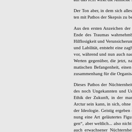
Der Ton aber, in dem sich alles d
ten mit Pa­thos der Skep­sis zu 
Aus den ers­ten An­zei­chen der 
Ende des Trau­mas wahr­nehm­
Hilf­lo­sig­keit und Ver­un­si­che
und La­bi­li­tät, ent­steht eine za
vor, wäh­rend und nun auch nach
Wer­ten ge­gen­über, die jetzt, 
ma­ti­schen Be­fan­gen­heit, einen
zu­sam­men­hang für die Or­ga­ni­sa
Die­ses Pa­thos der Nüch­tern­hei
des noch Un­ge­kann­ten und Un­
Ethik der Zu­kunft, in der man 
Arc­tur sein kann, in sich, ohne 
der Ideo­lo­gie. Geis­tig er­ge­be
nung eine Art ge­läu­ter­tes Fi­gu
gen“, aber welt­lich... also nicht
auch er­wach­se­ner Nüch­tern­he