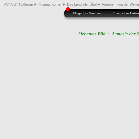
ACTA LITTERarum
►
Thomas Körner
►
Das Land aller Übel
►
Fragment von der Welt
●
Klingsohrs Märchen
Szenischer Entwu
Siebentes Bild ∙ Amnesie der St