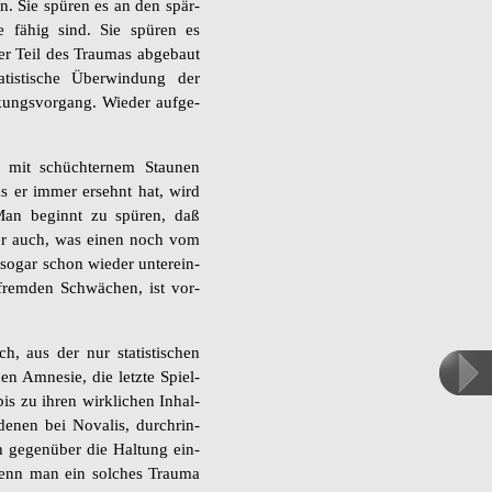
ren. Sie spü­ren es an den spär­
sie fähig sind. Sie spü­ren es
r Teil des Trau­mas ab­ge­baut
­tis­ti­sche Über­win­dung der
ungs­vor­gang. Wie­der auf­ge­
 mit schüch­ter­nem Stau­nen
s er immer er­sehnt hat, wird
Man be­ginnt zu spü­ren, daß
aber auch, was einen noch vom
sogar schon wie­der un­ter­ein­
 frem­den Schwä­chen, ist vor­
ch, aus der nur sta­tis­ti­schen
chen Amne­sie, die letz­te Spiel­
is zu ihren wirk­li­chen In­hal­
 denen bei No­va­lis, durch­rin­
 ge­gen­über die Hal­tung ein­
enn man ein sol­ches Trau­ma