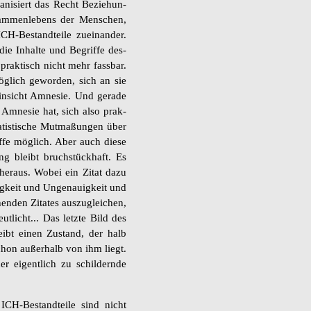
a­ni­siert das Recht Be­zie­hun­
sam­men­le­bens der Men­schen,
ICH-Be­stand­tei­le zu­ein­an­der.
ie In­hal­te und Be­grif­fe des­
 prak­tisch nicht mehr fass­bar.
ög­lich ge­wor­den, sich an sie
in­sicht Amne­sie. Und ge­ra­de
 Amne­sie hat, sich also prak­
a­tis­ti­sche Mut­ma­ßun­gen über
rif­fe mög­lich. Aber auch diese
ung bleibt bruch­stück­haft. Es
 her­aus. Wobei ein Zitat dazu
ig­keit und Un­ge­nau­ig­keit und
hen­den Zi­ta­tes aus­zu­glei­chen,
eut­licht... Das letz­te Bild des
reibt einen Zu­stand, der halb
hon au­ßer­halb von ihm liegt.
r ei­gent­lich zu schil­dern­de
n ICH-Be­stand­tei­le sind nicht