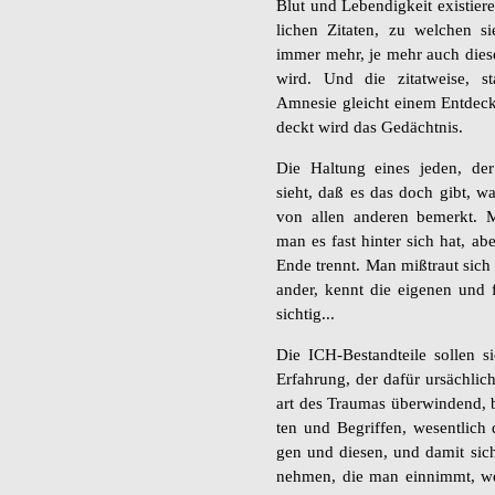
Blut und Le­ben­dig­keit exis­tie­
li­chen Zi­ta­ten, zu wel­chen 
immer mehr, je mehr auch die­se
wird. Und die zi­tat­wei­se, sta
Amne­sie gleicht einem Ent­de­ck
deckt wird das Ge­dächt­nis.
Die Hal­tung eines jeden, der
sieht, daß es das doch gibt, wa
von allen an­de­ren be­merkt. 
man es fast hin­ter sich hat, 
Ende trennt. Man mi­ß­traut sich 
an­der, kennt die ei­ge­nen und
sich­tig...
Die ICH-Be­stand­tei­le sol­len si
Er­fah­rung, der dafür ur­säch­li­
art des Trau­mas über­win­dend, b
ten und Be­grif­fen, we­sent­lich
gen und die­sen, und damit sich
neh­men, die man ein­nimmt, w