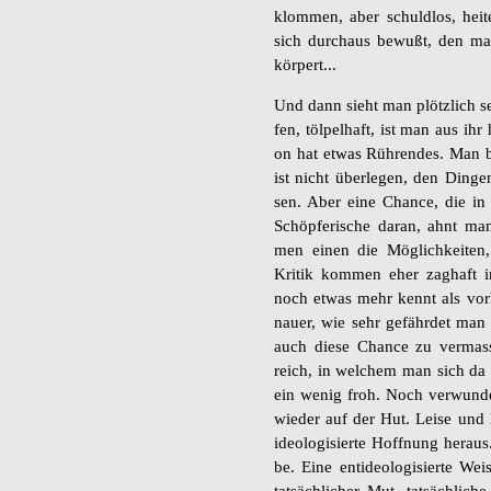
klom­men, aber schuld­los, hei­t
sich durch­aus be­wu­ßt, den ma
kör­pert...
Und dann sieht man plötz­lich s
fen, töl­pel­haft, ist man aus ihr h
on hat etwas Rüh­ren­des. Man be
ist nicht über­le­gen, den Din­g
sen. Aber eine Chan­ce, die in di
Schöp­fe­ri­sche daran, ahnt ma
men einen die Mög­lich­kei­ten,
Kri­tik kom­men eher zag­haft
noch etwas mehr kennt als vor
nau­er, wie sehr ge­fähr­det man
auch diese Chan­ce zu ver­mas­s
reich, in wel­chem man sich da a
ein wenig froh. Noch ver­wun­de
wie­der auf der Hut. Leise und 
ideo­lo­gi­sier­te Hoff­nung her­aus
be. Eine ent­ideo­lo­gi­sier­te We
tat­säch­li­cher Mut, tat­säch­li­