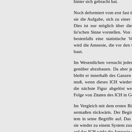
hin­ter sich ge­bracht hat.
Noch de­for­miert vom erst fast 
sie die Auf­ga­be, sich zu einer
Dies ist nur mög­lich über die 
lis'schen Sinne vor­stel­len. Von
bes­ten­falls eine sta­tis­ti­sche 
wird die Amne­sie, die vor den wa
baut.
Im We­sent­li­chen ver­sucht jede
gen­über ab­zu­bau­en. Da aber j
bleibt er in­ner­halb des Gan­ze
muß, wenn die­ses ICH wie­der e
die nächs­te Figur ab­ge­löst we
Folge von Zi­ta­ten des ICH in Ge­
Im Ver­gleich mit dem ers­ten Bil
ser­ma­ßen rück­wärts. Der Be­g
tem in seine Be­grif­fe auf. Da
sie wie­der zu einem Sys­tem zu­s
auf das ICH wirkt die Amne­sie sch