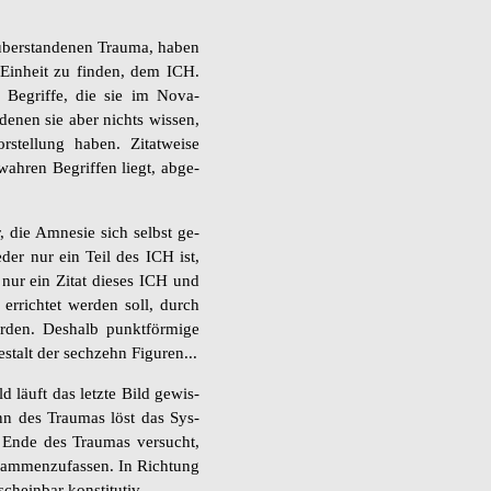
über­stan­de­nen Trau­ma, haben
 Ein­heit zu fin­den, dem ICH.
Be­grif­fe, die sie im No­va­
 denen sie aber nichts wis­sen,
Vor­stel­lung haben. Zi­tat­wei­se
h­ren Be­grif­fen liegt, ab­ge­
r, die Amne­sie sich selbst ge­
eder nur ein Teil des ICH ist,
n nur ein Zitat die­ses ICH und
r­rich­tet wer­den soll, durch
r­den. Des­halb punkt­för­mi­ge
stalt der sech­zehn Fi­gu­ren...
d läuft das letz­te Bild ge­wis­
inn des Trau­mas löst das Sys­
s Ende des Trau­mas ver­sucht,
am­men­zu­fas­sen. In Rich­tung
ein­bar kon­sti­tu­tiv.