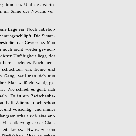
er, iro­nisch. Und des Wer­tes
n im Sinne des No­va­lis ver­
eine Lage ein. Noch un­be­hol­
er­aus­ge­schlüpft. Die Si­tua­ti­
­strei­tet das Ge­we­se­ne. Man
en noch nicht wie­der ge­wach­
e­ser Un­fä­hig­keit liegt, das
n be­reits wie­der. Noch hem­
 schüch­tern ein. Iro­nie und
 in Gang, weil man sich nun
­her. Man weiß ein wenig ge­
 ist. Wie schnell es geht, sich
eln. Es ist ein Zwi­schen­be­
uf­hält. Zit­ternd, doch schon
t und vor­sich­tig, und immer
lang­sam schält sich eine ent­
. Ein ent­ideo­lo­gi­sier­ter Glau­
is­heit, Liebe... Etwas, wie ein
che Zärt­lich­keit. Aber da schon