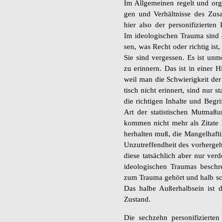
Im All­ge­mei­nen re­gelt und or­g
gen und Ver­hält­nis­se des Zu­
hier also der per­so­ni­fi­zier­ten 
Im ideo­lo­gi­schen Trau­ma sind d
sen, was Recht oder rich­tig ist,
Sie sind ver­ges­sen. Es ist un­m
zu er­in­nern. Das ist in einer H
weil man die Schwie­rig­keit der
tisch nicht er­in­nert, sind nur st
die rich­ti­gen In­hal­te und Be­g
Art der sta­tis­ti­schen Mut­ma­ß
kom­men nicht mehr als Zi­ta­te
her­hal­ten muß, die Man­gel­haf­t
Un­zu­tref­fend­heit des vor­her­ge­
diese tat­säch­lich aber nur ver­d
ideo­lo­gi­schen Trau­mas be­sch
zum Trau­ma ge­hört und halb sc
Das halbe Au­ßer­halb­sein ist de
Zu­stand.
Die sech­zehn per­so­ni­fi­zier­te