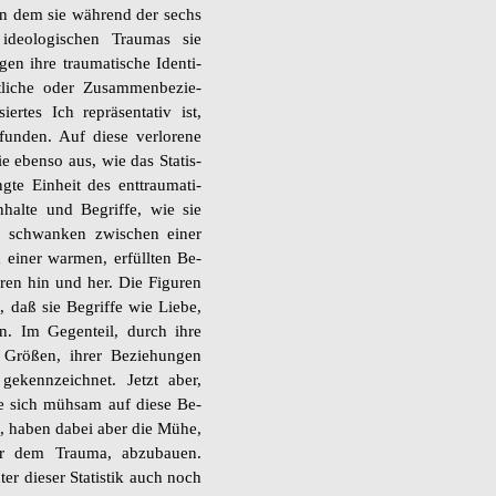
in dem sie wäh­rend der sechs
ideo­lo­gi­schen Trau­mas sie
en ihre trau­ma­ti­sche Iden­ti­
t­li­che oder Zu­sam­men­be­zie­
ier­tes Ich re­prä­sen­ta­tiv ist,
n­den. Auf diese ver­lo­re­ne
sie eben­so aus, wie das Sta­tis­
­te Ein­heit des ent­t­rau­ma­ti­
n­hal­te und Be­grif­fe, wie sie
, schwan­ken zwi­schen einer
und einer war­men, er­füll­ten Be­
u­ren hin und her. Die Fi­gu­ren
 daß sie Be­grif­fe wie Liebe,
­ren. Im Ge­gen­teil, durch ihre
 Grö­ßen, ihrer Be­zie­hun­gen
ge­kenn­zeich­net. Jetzt aber,
ie sich müh­sam auf diese Be­
­tisch, haben dabei aber die Mühe,
r dem Trau­ma, ab­zu­bau­en.
­ter die­ser Sta­tis­tik auch noch