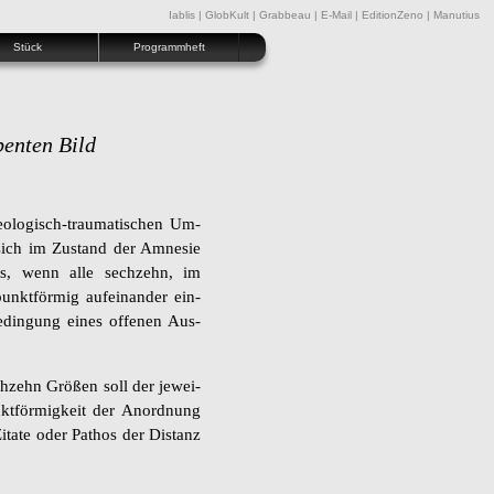
Iablis
|
GlobKult
|
Grabbeau
|
E-Mail
|
EditionZeno
|
Manutius
Stück
Programmheft
enten Bild
lo­gisch-trau­ma­ti­schen Um­
e sich im Zu­stand der Amne­sie
das, wenn alle sech­zehn, im
unkt­för­mig auf­ein­an­der ein­
din­gung eines of­fe­nen Aus­
sech­zehn Grö­ßen soll der je­wei­
kt­för­mig­keit der An­ord­nung
­ta­te oder Pa­thos der Dis­tanz