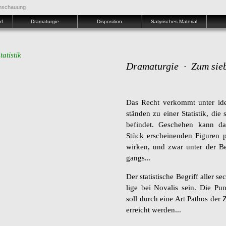
anschauung
rf
Dramaturgie
Disposition
Satyrisches Material
atistik
Dramaturgie ∙ Zum sieb
Das Recht ver­kommt unter ideo­
stän­den zu einer Sta­tis­tik, di
be­fin­det. Ge­sche­hen kann 
Stück er­schei­nen­den Fi­gu­ren p
wir­ken, und zwar unter der Be­
gangs...
Der sta­tis­ti­sche Be­griff aller 
li­ge bei No­va­lis sein. Die Pun
soll durch eine Art Pa­thos der Zi
er­reicht wer­den...