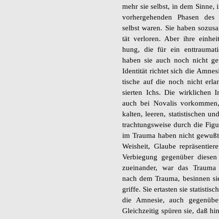
mehr sie selbst, in dem Sinne, 
vor­her­ge­hen­den Pha­sen des 
selbst waren. Sie haben so­zu­sa­g
tät ver­lo­ren. Aber ihre ein­hei
hung, die für ein ent­t­rau­ma­ti­s
haben sie auch noch nicht ge­fu
Iden­ti­tät rich­tet sich die Amne­
ti­sche auf die noch nicht er­lang
sier­ten Ichs. Die wirk­li­chen I
auch bei No­va­lis vor­kom­men
kal­ten, lee­ren, sta­tis­ti­schen 
trach­tungs­wei­se durch die Fi­g
im Trau­ma haben nicht ge­wu­ßt,
Weis­heit, Glau­be re­prä­sen­tie
Ver­bie­gung ge­gen­über die­sen
zu­ein­an­der, war das Trau­ma 
nach dem Trau­ma, be­sin­nen s
grif­fe. Sie er­tas­ten sie sta­tis
die Amne­sie, auch ge­gen­übe
Gleich­zei­tig spü­ren sie, daß hin