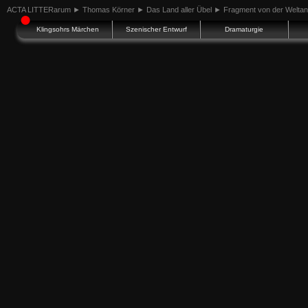
ACTA LITTERarum
►
Thomas Körner
►
Das Land aller Übel
►
Fragment von der Welta
●
Klingsohrs Märchen
Szenischer Entwurf
Dramaturgie